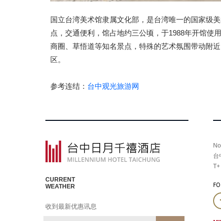
国立台湾美术馆隶属文化部，是台湾唯一的国家级美
点，交通便利，馆占地约三公顷，于1988年开馆
商圈、草悟道等知名景点，特殊的艺术氛围带动附近
区。
参考连结：
台中观光旅游网
No
台
T+
CURRENT
FO
WEATHER
收到最新优惠讯息