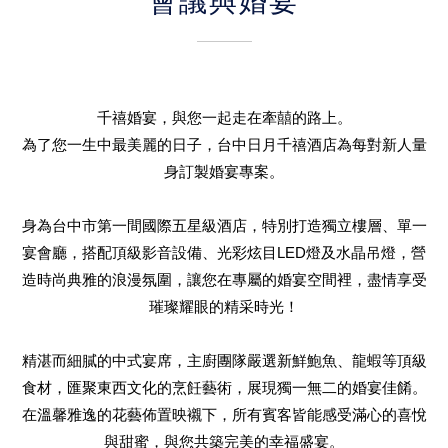
會議與婚宴
千禧婚宴，與您一起走在牽囍的路上。
為了您一生中最美麗的日子，台中日月千禧酒店為每對新人量
身訂製婚宴專案。
身為台中市第一間國際五星級酒店，特別打造獨立樓層、單一
宴會廳，搭配頂級影音設備、光彩炫目LED燈及水晶吊燈，營
造時尚典雅的浪漫氛圍，讓您在專屬的婚宴空間裡，盡情享受
璀璨耀眼的精采時光！
精湛而細膩的中式宴席，主廚團隊嚴選新鮮鮑魚、龍蝦等頂級
食材，匯聚東西文化的烹飪藝術，展現獨一無二的婚宴佳餚。
在溫馨雅逸的花藝佈置映襯下，所有賓客皆能感受滿心的喜悅
與甜蜜，與您共築完美的幸福盛宴。