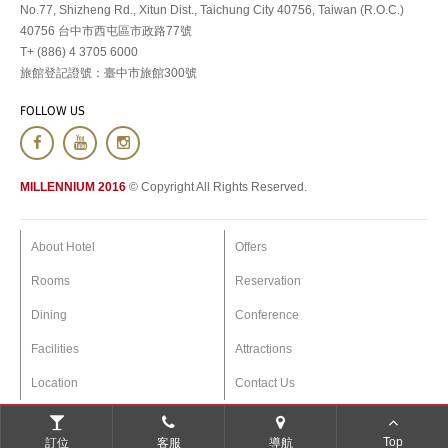
No.77, Shizheng Rd., Xitun Dist., Taichung City 40756, Taiwan (R.O.C.)
40756 台中市西屯區市政路77號
T+ (886) 4 3705 6000
旅館登記證號：臺中市旅館300號
FOLLOW US
MILLENNIUM 2016
© Copyright All Rights Reserved.
About Hotel
Offers
Rooms
Reservation
Dining
Conference
Facilities
Attractions
Location
Contact Us
Top
訂位
客服
導航