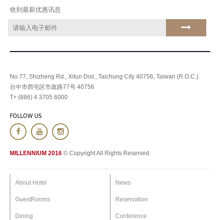
收到最新优惠讯息
No.77, Shizheng Rd., Xitun Dist., Taichung City 40756, Taiwan (R.O.C.)
台中市西屯区市政路77号 40756
T+ (886) 4 3705 6000
FOLLOW US
MILLENNIUM 2016
© Copyright All Rights Reserved.
About Hotel
News
GuestRooms
Reservation
Dining
Conference