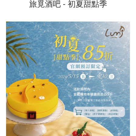
旅覓酒吧 - 初夏甜點季