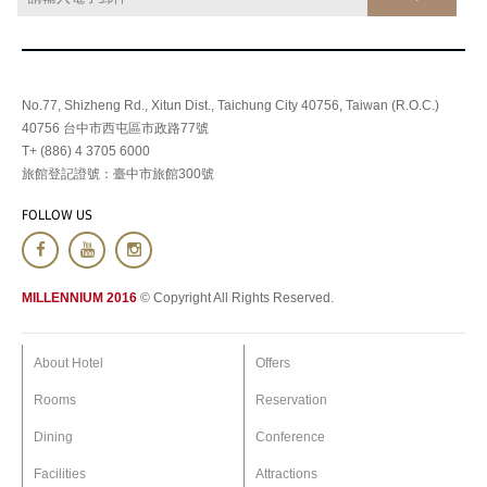
No.77, Shizheng Rd., Xitun Dist., Taichung City 40756, Taiwan (R.O.C.)
40756 台中市西屯區市政路77號
T+ (886) 4 3705 6000
旅館登記證號：臺中市旅館300號
FOLLOW US
MILLENNIUM 2016
© Copyright All Rights Reserved.
About Hotel
Offers
Rooms
Reservation
Dining
Conference
Facilities
Attractions