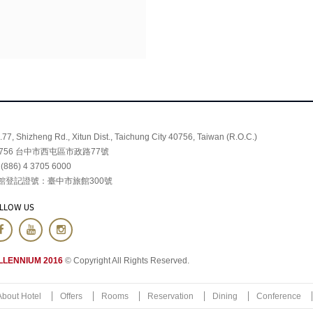
.77, Shizheng Rd., Xitun Dist., Taichung City 40756, Taiwan (R.O.C.)
0756 台中市西屯區市政路77號
 (886) 4 3705 6000
館登記證號：臺中市旅館300號
LLOW US
LLENNIUM 2016
© Copyright All Rights Reserved.
About Hotel
Offers
Rooms
Reservation
Dining
Conference