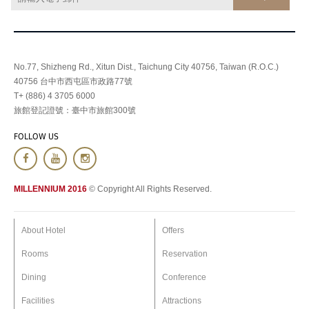
No.77, Shizheng Rd., Xitun Dist., Taichung City 40756, Taiwan (R.O.C.)
40756 台中市西屯區市政路77號
T+ (886) 4 3705 6000
旅館登記證號：臺中市旅館300號
FOLLOW US
MILLENNIUM 2016
© Copyright All Rights Reserved.
About Hotel
Offers
Rooms
Reservation
Dining
Conference
Facilities
Attractions