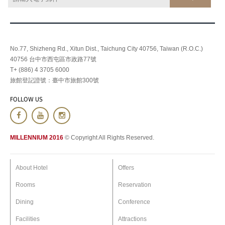
No.77, Shizheng Rd., Xitun Dist., Taichung City 40756, Taiwan (R.O.C.)
40756 台中市西屯區市政路77號
T+ (886) 4 3705 6000
旅館登記證號：臺中市旅館300號
FOLLOW US
MILLENNIUM 2016
© Copyright All Rights Reserved.
About Hotel
Offers
Rooms
Reservation
Dining
Conference
Facilities
Attractions